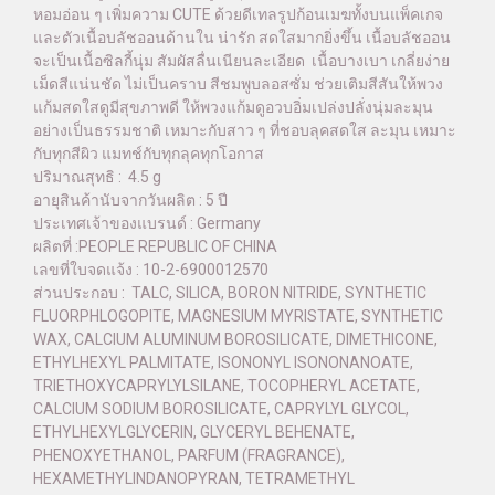
หอมอ่อน ๆ เพิ่มความ CUTE ด้วยดีเทลรูปก้อนเมฆทั้งบนแพ็คเกจ
และตัวเนื้อบลัชออนด้านใน น่ารัก สดใสมากยิ่งขึ้น เนื้อบลัชออน
จะเป็นเนื้อซิลกี้นุ่ม สัมผัสลื่นเนียนละเอียด เนื้อบางเบา เกลี่ยง่าย
เม็ดสีแน่นชัด ไม่เป็นคราบ สีชมพูบลอสซั่ม ช่วยเติมสีสันให้พวง
แก้มสดใสดูมีสุขภาพดี ให้พวงแก้มดูอวบอิ่มเปล่งปลั่งนุ่มละมุน
อย่างเป็นธรรมชาติ เหมาะกับสาว ๆ ที่ชอบลุคสดใส ละมุน เหมาะ
กับทุกสีผิว แมทช์กับทุกลุคทุกโอกาส
ปริมาณสุทธิ : 4.5 g
อายุสินค้านับจากวันผลิต : 5 ปี
ประเทศเจ้าของแบรนด์ : Germany
ผลิตที่ :PEOPLE REPUBLIC OF CHINA
เลขที่ใบจดแจ้ง : 10-2-6900012570
ส่วนประกอบ : TALC, SILICA, BORON NITRIDE, SYNTHETIC
FLUORPHLOGOPITE, MAGNESIUM MYRISTATE, SYNTHETIC
WAX, CALCIUM ALUMINUM BOROSILICATE, DIMETHICONE,
ETHYLHEXYL PALMITATE, ISONONYL ISONONANOATE,
TRIETHOXYCAPRYLYLSILANE, TOCOPHERYL ACETATE,
CALCIUM SODIUM BOROSILICATE, CAPRYLYL GLYCOL,
ETHYLHEXYLGLYCERIN, GLYCERYL BEHENATE,
PHENOXYETHANOL, PARFUM (FRAGRANCE),
HEXAMETHYLINDANOPYRAN, TETRAMETHYL