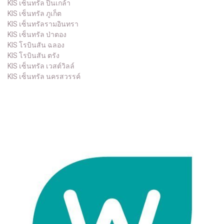
KIS เซ็นทรัล ปิ่นเกล้า
KIS เซ็นทรัล ภูเก็ต
KIS เซ็นทรัลรามอินทรา
KIS เซ็นทรัล ป่าตอง
KIS โรบินสัน ฉลอง
KIS โรบินสัน ตรัง
KIS เซ็นทรัล เวสต์วิลล์
KIS เซ็นทรัล นครสวรรค์