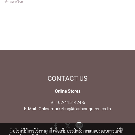
ห้างสหไทย
CONTACT
US
Online Stores
Tel. : 02-4151424-5
E-Mail : Onlinemarketing@fashionqueen.co.th
เว็บไซต์นี้มีการใช้งานคุกกี้ เพื่อเพิ่มประสิทธิภาพและประสบการณ์ที่ดี