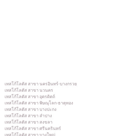
เทสโก้โลตัส สาขา นครอินทร์-บางกรวย
เทสโก้โลตัส สาขา นวนคร
เทสโก้โลตัส สาขา อุตรดิตถ์
เทสโก้โลตัส สาขา พิษณุโลก-ธาตุทอง
เทสโก้โลตัส สาขา บางปะกง
เทสโก้โลตัส สาขา ลำปาง
เทสโก้โลตัส สาขา สงขลา
เทสโก้โลตัส สาขา ศรีนครินทร์
เทสโก้โลตัส สาขา บางใหญ่