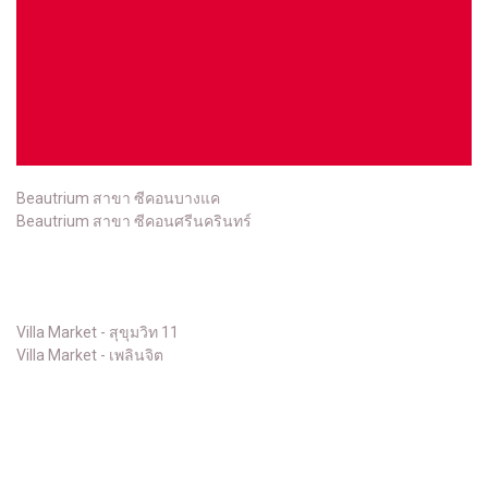
Beautrium สาขา ซีคอนบางแค
Beautrium สาขา ซีคอนศรีนครินทร์
Villa Market - สุขุมวิท 11
Villa Market - เพลินจิต