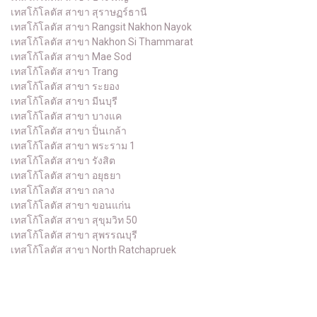
เทสโก้โลตัส สาขา สุราษฏร์ธานี
เทสโก้โลตัส สาขา Rangsit Nakhon Nayok
เทสโก้โลตัส สาขา Nakhon Si Thammarat
เทสโก้โลตัส สาขา Mae Sod
เทสโก้โลตัส สาขา Trang
เทสโก้โลตัส สาขา ระยอง
เทสโก้โลตัส สาขา มีนบุรี
เทสโก้โลตัส สาขา บางแค
เทสโก้โลตัส สาขา ปิ่นเกล้า
เทสโก้โลตัส สาขา พระราม 1
เทสโก้โลตัส สาขา รังสิต
เทสโก้โลตัส สาขา อยุธยา
เทสโก้โลตัส สาขา ถลาง
เทสโก้โลตัส สาขา ขอนแก่น
เทสโก้โลตัส สาขา สุขุมวิท 50
เทสโก้โลตัส สาขา สุพรรณบุรี
เทสโก้โลตัส สาขา North Ratchapruek