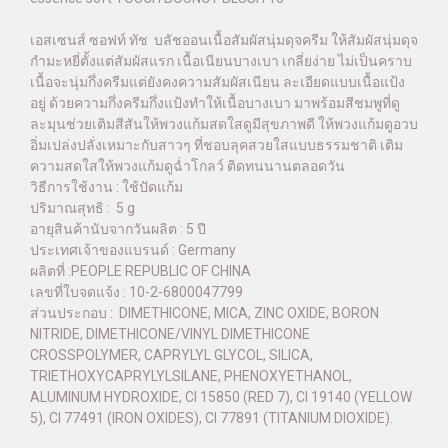
เอสเซนส์ ซอฟท์ ทัช บลัชออนเนื้อสัมผัสนุ่มดุจครีม ให้สัมผัสนุ่มดุจ
กำมะหยี่ตั้งแต่สัมผัสแรก เนื้อเนียนบางเบา เกลี่ยง่าย ไม่เป็นคราบ
เนื้อจะนุ่มกึ่งครีมแต่ยังคงความสัมผัสเนียน ละเอียดแบบเนื้อแป้ง
อยู่ ด้วยความกึ่งครีมกึ่งแป้งทำให้เนื้อบางเบา มาพร้อมสีชมพูที่ดู
ละมุนช่วยเติมสีสันให้พวงแก้มสดใสดูมีสุขภาพดี ให้พวงแก้มดูอวบ
อิ่มเปล่งปลั่งเหมาะกับสาวๆ ที่ชอบลุคสวยใสแบบธรรมชาติ เติม
ความสดใสให้พวงแก้มดูฉ่ำโกลว์ ติดทนนานตลอดวัน
วิธีการใช้งาน : ใช้ปัดแก้ม
ปริมาณสุทธิ : 5 g
อายุสินค้านับจากวันผลิต : 5 ปี
ประเทศเจ้าของแบรนด์ : Germany
ผลิตที่ :PEOPLE REPUBLIC OF CHINA
เลขที่ใบจดแจ้ง : 10-2-6800047799
ส่วนประกอบ : DIMETHICONE, MICA, ZINC OXIDE, BORON
NITRIDE, DIMETHICONE/VINYL DIMETHICONE
CROSSPOLYMER, CAPRYLYL GLYCOL, SILICA,
TRIETHOXYCAPRYLYLSILANE, PHENOXYETHANOL,
ALUMINUM HYDROXIDE, CI 15850 (RED 7), CI 19140 (YELLOW
5), CI 77491 (IRON OXIDES), CI 77891 (TITANIUM DIOXIDE).