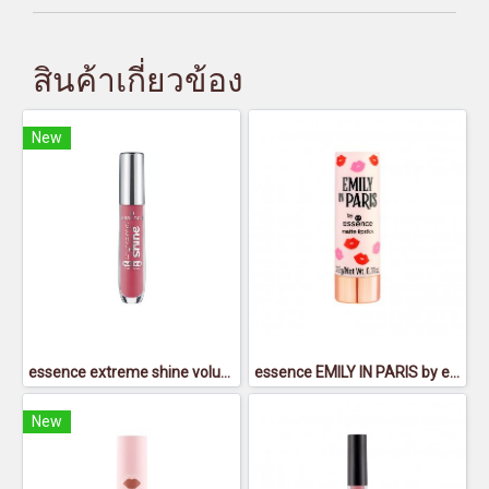
สินค้าเกี่ยวข้อง
New
essence extreme shine volume lipgloss 18 - เอสเซนส์ เอ็กซ์ตรีม ชายน์ วอลุ่ม ลิปกลอส 18
essence EMILY IN PARIS by essence matte lipstick 01 - เอสเซนส์เอมิลี่อินปารีสบายเอสเซนส์แมตต์ลิปสติก01
New