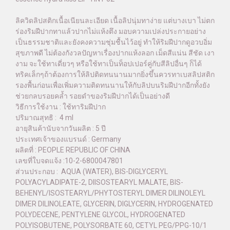
ลิควิดลิปสติกเนื้อเนียนละเอียด เนื้อลิปนุ่มทาง่าย แต่บางเบา ไม่ตก
ร่องริมฝีปากทาแล้วปากไม่แห้งตึง มอบความเปล่งประกายอย่าง
เป็นธรรมชาติและยังคงความชุ่มชื้นไว้อยู่ ทำให้ริมฝีปากดูอวบอิ่ม
สุขภาพดี ไม่ต้องกังวลปัญหาเรื่องปากแห้งลอก เม็ดสีแน่น สีชัด เงา
งาม จะใช้ทาเดี่ยวๆ หรือใช้ทาเป็นท็อปเปอร์คู่กับสีลิปอื่นๆ ก็ได้
ทริคเล็กๆถ้าต้องการให้ลิปติดทนนานมากยิ่งขึ้นควรทาเบสลิปสติก
รองพื้นก่อนเพื่อเพิ่มความติดทนนานให้กับลิปบนริมฝีปากอีกทั้งยัง
ช่วยกลบรอยคล้ำ รอยดำของริมฝีปากได้เป็นอย่างดี
วิธีการใช้งาน : ใช้ทาริมฝีปาก
ปริมาณสุทธิ : 4 ml
อายุสินค้านับจากวันผลิต : 5 ปี
ประเทศเจ้าของแบรนด์ : Germany
ผลิตที่ : PEOPLE REPUBLIC OF CHINA
เลขที่ใบจดแจ้ง :10-2-6800047801
ส่วนประกอบ : AQUA (WATER), BIS-DIGLYCERYL
POLYACYLADIPATE-2, DIISOSTEARYL MALATE, BIS-
BEHENYL/ISOSTEARYL/PHYTOSTERYL DIMER DILINOLEYL
DIMER DILINOLEATE, GLYCERIN, DIGLYCERIN, HYDROGENATED
POLYDECENE, PENTYLENE GLYCOL, HYDROGENATED
POLYISOBUTENE, POLYSORBATE 60, CETYL PEG/PPG-10/1