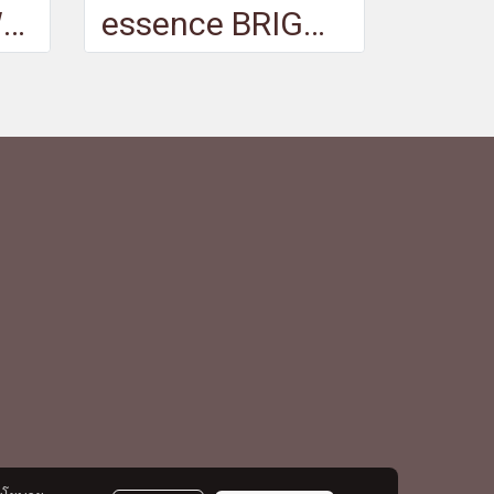
essence FLAWLESS SKIN trio loose setting powder 10 - เอสเซนส์ฟลอว์เลสส์สกินทรีโอลูสเซ็ตติ้งพาวเดอร์10
essence BRIGHTEN UP! banana powder 20 - เอสเซนส์ไบรเทนอัพบานานาพาวเดอร์20