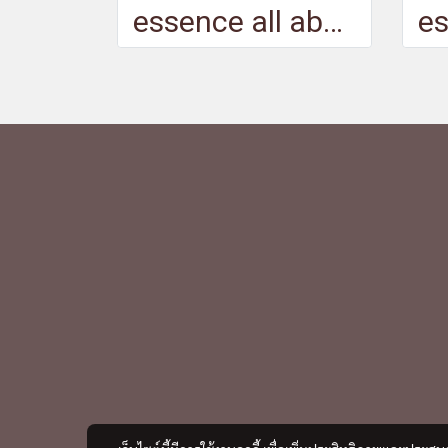
essence all about soft glow! fixing compact powder waterproof - เอสเซนส์ ออล อะเบ้าท์ ซอฟท์ โกลว์ ฟิกซิ่ง คอมแพ็ค พาวเดอร์ วอเตอร์พรูฟ