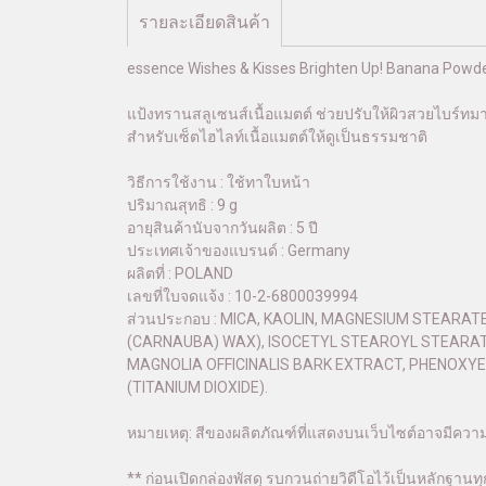
รายละเอียดสินค้า
essence Wishes & Kisses Brighten Up! Banana Powde
แป้งทรานสลูเซนส์เนื้อแมตต์ ช่วยปรับให้ผิวสวยไบร์ทมา
สำหรับเซ็ตไฮไลท์เนื้อแมตต์ให้ดูเป็นธรรมชาติ
วิธีการใช้งาน : ใช้ทาใบหน้า
ปริมาณสุทธิ : 9 g
อายุสินค้านับจากวันผลิต : 5 ปี
ประเทศเจ้าของแบรนด์ : Germany
ผลิตที่ : POLAND
เลขที่ใบจดแจ้ง : 10-2-6800039994
ส่วนประกอบ : MICA, KAOLIN, MAGNESIUM STEARAT
(CARNAUBA) WAX), ISOCETYL STEAROYL STEARAT
MAGNOLIA OFFICINALIS BARK EXTRACT, PHENOXYETH
(TITANIUM DIOXIDE).
หมายเหตุ: สีของผลิตภัณฑ์ที่แสดงบนเว็บไซต์อาจมีคว
** ก่อนเปิดกล่องพัสดุ รบกวนถ่ายวิดีโอไว้เป็นหลักฐานทุก