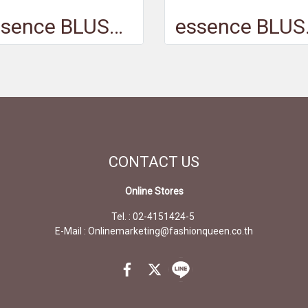
essence BLUSH crush! 130 - เอสเซนส์ บลัช ครัช 130
essence B
CONTACT
US
Online Stores
Tel. : 02-4151424-5
E-Mail : Onlinemarketing@fashionqueen.co.th