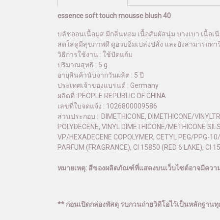
essence soft touch mousse blush 40
บลัชออนเนื้อมูส มีกลิ่นหอม เนื้อสัมผัสนุ่ม บางเบา เนื้อ
สดใสดูมีสุขภาพดี ดูอวบอิ่มเปล่งปลั่ง และยังสามารถทาร
วิธีการใช้งาน : ใช้ปัดแก้ม
ปริมาณสุทธิ : 5 g
อายุสินค้านับจากวันผลิต : 5 ปี
ประเทศเจ้าของแบรนด์ : Germany
ผลิตที่ :PEOPLE REPUBLIC OF CHINA
เลขที่ใบจดแจ้ง : 1026800009586
ส่วนประกอบ : DIMETHICONE, DIMETHICONE/VINYL
POLYDECENE, VINYL DIMETHICONE/METHICONE SI
VP/HEXADECENE COPOLYMER, CETYL PEG/PPG-10/
PARFUM (FRAGRANCE), CI 15850 (RED 6 LAKE), CI 158
หมายเหตุ: สีของผลิตภัณฑ์ที่แสดงบนเว็บไซต์อาจมีคว
** ก่อนเปิดกล่องพัสดุ รบกวนถ่ายวิดีโอไว้เป็นหลักฐานทุก