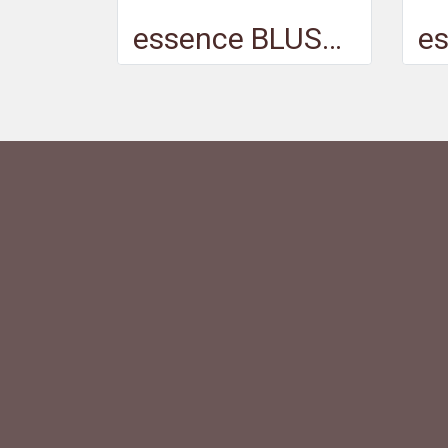
essence BLUSH crush! 100 - เอสเซนส์ บลัช ครัช 100