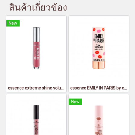
สินค้าเกี่ยวข้อง
New
essence extreme shine volume lipgloss 18 - เอสเซนส์ เอ็กซ์ตรีม ชายน์ วอลุ่ม ลิปกลอส 18
essence EMILY IN PARIS by essence matte lipstick 01 - เอสเซนส์เอมิลี่อินปารีสบายเอสเซนส์แมตต์ลิปสติก01
New