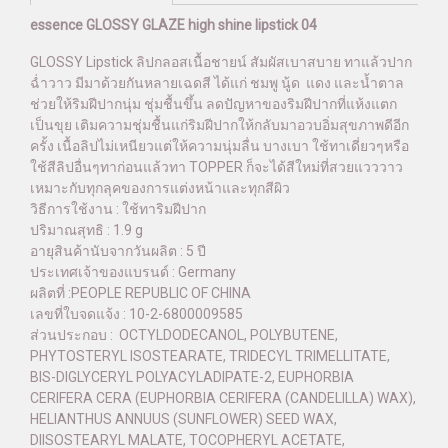
essence GLOSSY GLAZE high shine lipstick 04
GLOSSY Lipstick ลิปกลอสเนื้อชายน์ สัมผัสเบาสบาย ทาแล้วปาก
ฉ่ำวาว มีมาด้วยกันหลายเฉดสี ได้แก่ ชมพู นู้ด แดง และน้ำตาล
ช่วยให้ริมฝีปากนุ่ม ชุ่มชื้นขึ้น ลดปัญหาของริมฝีปากที่แห้งแตก
เป็นขุย เติมความชุ่มชื้นแก่ริมฝีปากให้กลับมาอวบอิ่มสุขภาพดีอีก
ครั้ง เนื้อลิปไม่เหนียวแต่ให้ความนุ่มลื่น บางเบา ใช้ทาเดี่ยวๆหรือ
ใช้สีลิปอื่นๆทาก่อนแล้วทา TOPPER ก็จะได้สีใหม่ที่สวยแวววาว
เหมาะกับทุกลุคของการแต่งหน้าและทุกสีผิว
วิธีการใช้งาน : ใช้ทาริมฝีปาก
ปริมาณสุทธิ : 1.9 g
อายุสินค้านับจากวันผลิต : 5 ปี
ประเทศเจ้าของแบรนด์ : Germany
ผลิตที่ :PEOPLE REPUBLIC OF CHINA
เลขที่ใบจดแจ้ง : 10-2-6800009585
ส่วนประกอบ : OCTYLDODECANOL, POLYBUTENE,
PHYTOSTERYL ISOSTEARATE, TRIDECYL TRIMELLITATE,
BIS-DIGLYCERYL POLYACYLADIPATE-2, EUPHORBIA
CERIFERA CERA (EUPHORBIA CERIFERA (CANDELILLA) WAX),
HELIANTHUS ANNUUS (SUNFLOWER) SEED WAX,
DIISOSTEARYL MALATE, TOCOPHERYL ACETATE,