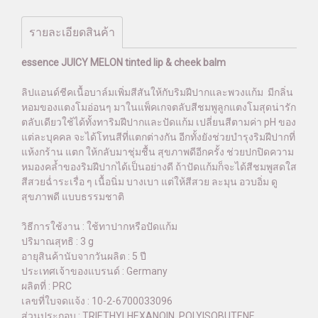
รายละเอียดสินค้า
essence JUICY MELON tinted lip & cheek balm
ลิปแอนด์ชีคเนื้อบาล์มเพิ่มสีสันให้กับริมฝีปากและพวงแก้ม มีกลิ่น
หอมของแตงโมอ่อนๆ มาในแพ็คเกจตลับสีชมพูลูกแตงโมสุดน่ารัก
ตลับเดียวใช้ได้ทั้งทาริมฝีปากและปัดแก้ม เปลี่ยนสีตามค่า pH ของ
แต่ละบุคคล จะได้โทนสีที่แตกต่างกัน อีกทั้งยังช่วยบำรุงริมฝีปากที่
แห้งกร้าน แตก ให้กลับมาชุ่มชื้น สุขภาพดีอีกครั้ง ช่วยปกปิดความ
หมองคล้ำของริมฝีปากได้เป็นอย่างดี ถ้าปัดแก้มก็จะได้สีชมพูสดใส
สีสวยฉ่ำระเรื่อ ๆ เนื้อนิ่ม บางเบา แต่ให้สีสวย ละมุน อวบอิ่ม ดู
สุขภาพดี แบบธรรมชาติ
วิธีการใช้งาน : ใช้ทาปากหรือปัดแก้ม
ปริมาณสุทธิ : 3 g
อายุสินค้านับจากวันผลิต : 5 ปี
ประเทศเจ้าของแบรนด์ : Germany
ผลิตที่ : PRC
เลขที่ใบจดแจ้ง : 10-2-6700033096
ส่วนประกอบ : TRIETHYLHEXANOIN, POLYISOBUTENE,