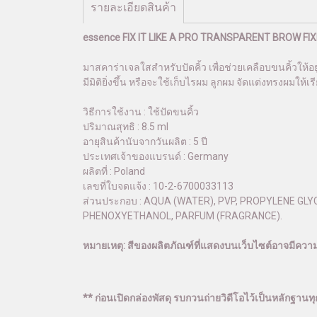
รายละเอียดสินค้า
essence FIX IT LIKE A PRO TRANSPARENT BROW FIX
มาสคาร่าเจลใสสำหรับปัดคิ้ว เพื่อช่วยเคลือบขนคิ้วให้อย
มีมิติยิ่งขึ้น หรือจะใช้เก็บไรผม ลูกผม จัดแต่งทรงผมให
วิธีการใช้งาน : ใช้ปัดขนคิ้ว
ปริมาณสุทธิ : 8.5 ml
อายุสินค้านับจากวันผลิต : 5 ปี
ประเทศเจ้าของแบรนด์ : Germany
ผลิตที่ : Poland
เลขที่ใบจดแจ้ง : 10-2-6700033113
ส่วนประกอบ : AQUA (WATER), PVP, PROPYLENE G
PHENOXYETHANOL, PARFUM (FRAGRANCE).
หมายเหตุ: สีของผลิตภัณฑ์ที่แสดงบนเว็บไซต์อาจมีคว
** ก่อนเปิดกล่องพัสดุ รบกวนถ่ายวิดีโอไว้เป็นหลักฐานทุก