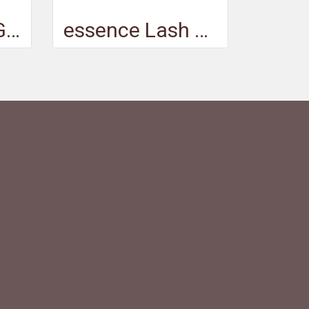
essence lash GOALS mascara long & curl WATERPROOF - เอสเซนส์แลชโกลส์มาสคาร่าลองแอนด์เคิร์ลวอเตอร์พรูฟ
essence Lash PRINCESS false lash effect mascara waterproof - เอสเซนส์แลชปรินเซสเฟลส์แลชเอฟเฟ็คมาสคาร่าวอเตอร์พรูฟ