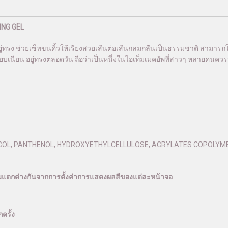
ING GEL
ู่ทรง ช่วยเซ็ทขนคิ้วให้เรียงสวยเส้นต่อเส้นกลมกลืนเป็นธรรมชาติ สามารถใช้ไ
้เรียบเนียน อยู่ทรงตลอดวัน ถือว่าเป็นหนึ่งในไอเท็มเมคอัพที่สาวๆ หลายคนควร
LYCOL, PANTHENOL, HYDROXYETHYLCELLULOSE, ACRYLATES COPOLYME
ามแตกต่างกันจากการตั้งค่าการแสดงผลสีของแต่ละหน้าจอ
ครั้ง