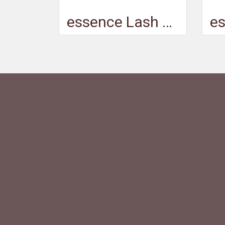
essence Lash PRINCESS slim brush long & curl mascara waterproof - เอสเซนส์ แลช ปรินเซส สลิม บรัช ลอง แอนด์ เคิร์ล มาสคาร่า วอเตอร์พรูฟ