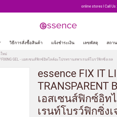
online stores l Call U
วิธีการสั่งซื้อสินค้า
แจ้งชำระเงิน
เลขพัสดุ
สถานท
าใหม่
IXING GEL - เอสเซนส์ฟิกซ์อิทไลค์อะโปรทรานสพาเรนท์โบรว์ฟิกซิ่งเจล
essence FIX IT L
TRANSPARENT B
เอสเซนส์ฟิกซ์อิ
เรนท์โบรว์ฟิกซิ่ง