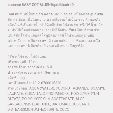
essence BABY GOT BLUSH liquid blush 40
เอสเซนส์ เบบี้ ก็อท บลัช ลิควิด บลัช บลัชออนเนื้อลิควิดนุ่มสัมผัส
ลื่น ละเอียด เนื้อนียนบางเบา เกลี่ยง่าย ไม่เป็นคราบ หัวของตัว
ผลิตภัณฑ์เป็นฟองน้ำ ทำให้เกลี่ยง่าย ใช้งานง่าย หรือใช้นิ้วเกลี่ย
จะทำให้เนื้อบลัชออนกระจายตัวได้อย่างเรียบเนียน สีสวย ช่วย
เติมสีสันให้พวงแก้มสดใสดูมีสุขภาพดี ให้พวงแก้มดูอวบอิ่ม
เปล่งปลั่งอย่างเป็นธรรมชาติ เหมาะกับสาว ๆ ที่ชอบลุคสวยใส
แบบธรรมชาติ มีมาด้วยกัน 4เฉดสี เหมาะกับทุกสีผิว
วิธีการใช้งาน : ใช้ปัดแก้ม
ปริมาณสุทธิ : 10 ml
อายุสินค้านับจากวันผลิต : 5 ปี
ประเทศเจ้าของแบรนด์ : Germany
ผลิตที่ : Italy
เลขที่ใบจดแจ้ง : 10-2-6700015320
ส่วนประกอบ : AQUA (WATER), COCONUT ALKANES, ISOAMYL
LAURATE, SILICA, TALC, PROPANEDIOL, POLYGLYCERYL-4
OLEATE, POLYGLYCERYL-4 ISOSTEARATE, ALOE
BARBADENSIS LEAF JUICE, DIATOMACEOUS EARTH,
DISTEARDIMONIUM HECTORITE, COCO-