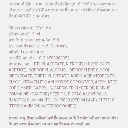
เอสเซนส์ 2อิน1 เบส แอนด์ ท็อปโค้ท สูตรทำให้สีเล็บเงางามและ
เพิ่มประกายสีเล็บให้โดดเด่นมากขึ้น สามารถใช้ทาได้ทั้งเบสและ
ท็อปโค้ทได้ในขวดเดียว
วิธีการใช้งาน : ใช้ทาเล็บ
ปริมาณสุทธิ : 8 ml
อายุสินค้านับจากวันผลิต : 5 ปี
ประเทศเจ้าของแบรนด์ : Germany
ผลิตที่ : Luxemburge
เลขที่ใบจดแจ้ง : 10-2-6700009072
ส่วนประกอบ : ETHYL ACETATE, NITROCELLULOSE, BUTYL
ACETATE, ISOPROPYL ALCOHOL, DIPROPYLENE GLYCOL
DIBENZOATE, TRIETHYL CITRATE, ADIPIC ACID/NEOPENTYL
GLYCOL/TRIMELLITIC ANHYDRIDE COPOLYMER, ACRYLATES
COPOLYMER, CAPRYLIC/CAPRIC TRIGLYCERIDE, RICINUS
COMMUNIS (CASTOR) SEED OIL, PISTACIA LENTISCUS
(MASTIC) GUM, MALTOL, CI 15880 (RED 34 LAKE), CI 77510
(FERRIC AMMONIUM FERROCYANIDE).
หมายเหตุ: สีของผลิตภัณฑ์ที่แสดงบนเว็บไซต์อาจมีความแตกต่าง
กันจากการตั้งค่าการแสดงผลสีของแต่ละหน้าจอ