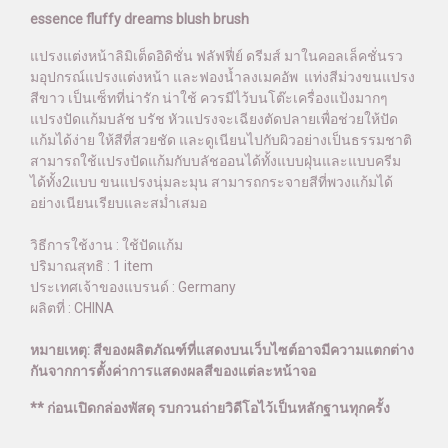
essence fluffy dreams blush brush
แปรงแต่งหน้าลิมิเต็ดอิดิชั่น ฟลัฟฟี่ย์ ดรีมส์ มาในคอลเล็คชั่นรว
มอุปกรณ์แปรงแต่งหน้า และฟองน้ำลงเมคอัพ แท่งสีม่วงขนแปรง
สีขาว เป็นเซ็ทที่น่ารัก น่าใช้ ควรมีไว้บนโต๊ะเครื่องแป้งมากๆ
แปรงปัดแก้มบลัช บรัช หัวแปรงจะเฉียงตัดปลายเพื่อช่วยให้ปัด
แก้มได้ง่าย ให้สีที่สวยชัด และดูเนียนไปกับผิวอย่างเป็นธรรมชาติ
สามารถใช้แปรงปัดแก้มกับบลัชออนได้ทั้งแบบฝุ่นและแบบครีม
ได้ทั้ง2แบบ ขนแปรงนุ่มละมุน สามารถกระจายสีที่พวงแก้มได้
อย่างเนียนเรียบและสม่ำเสมอ
วิธีการใช้งาน : ใช้ปัดแก้ม
ปริมาณสุทธิ : 1 item
ประเทศเจ้าของแบรนด์ : Germany
ผลิตที่ : CHINA
หมายเหตุ: สีของผลิตภัณฑ์ที่แสดงบนเว็บไซต์อาจมีความแตกต่าง
กันจากการตั้งค่าการแสดงผลสีของแต่ละหน้าจอ
** ก่อนเปิดกล่องพัสดุ รบกวนถ่ายวิดีโอไว้เป็นหลักฐานทุกครั้ง