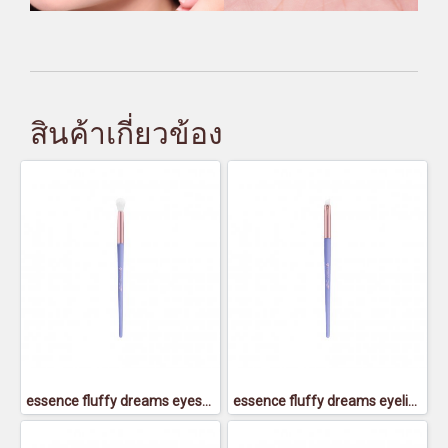
สินค้าเกี่ยวข้อง
essence fluffy dreams eyeshadow blender brush - เอสเซนส์ ฟลัฟฟี่ย์ ดรีมส์ อายแชโดว์ เบลนเดอร์ บรัช
essence fluffy dreams eyeliner brush - เอสเซนส์ ฟลัฟฟี่ย์ ดรีมส์ อายไลเนอร์ บรัช