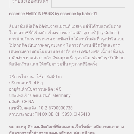
รายละเอียดสินค้า
essence EMILY IN PARIS by essence lip balm 01
ลิปบาล์ม ลิมิเต็ด อิดิชั่นจากแบรนด์ เอสเซนส์ที่ได้รับแรงบันดาล
ใจมาจากซีรี่ย์เรืองดัง เรื่องราวของ ‘เอมิลี่ คูเปอร์’ (Liy Collins )
สาวนักบริหารการตลาด จากชิคาโก ได้งานในฝันที่กรุงปารีสแบบ
ไม่คาดคิด เป็นการผจญภัยเล็ก ๆ ในการทำงาน ชีวิตรักและการ
เดินตามความฝันในมหานครปารีส ประเทศฝรั่งเศส เนื้อบาล์ม นุ่ม
เกลี่ยง่าย ทาแล้วปากฉ่ำ สีชมพูระเรื่อๆ อวบอิ่ม ช่วยบำรุงริมฝีปาก
ที่แห้งกร้าน แตก ให้กลับมาชุ่มชื้น สุขภาพดีอีกครั้ง
วิธีการใช้งาน : ใช้ทาริมฝีปาก
ปริมาณสุทธิ : 4.5 g
อายุสินค้านับจากวันผลิต : 4 ปี
ประเทศเจ้าของแบรนด์ : Germany
ผลิตที่ : CHINA
เลขที่ใบจดแจ้ง : 10-2-6700000738
ส่วนประกอบ : TIN OXIDE, CI 15850, CI 45410
หมายเหตุ: สีของผลิตภัณฑ์ที่แสดงบนเว็บไซต์อาจมีความแตกต่าง
กันจากการตั้งค่าการแสดงผลสีของแต่ละหน้าจอ