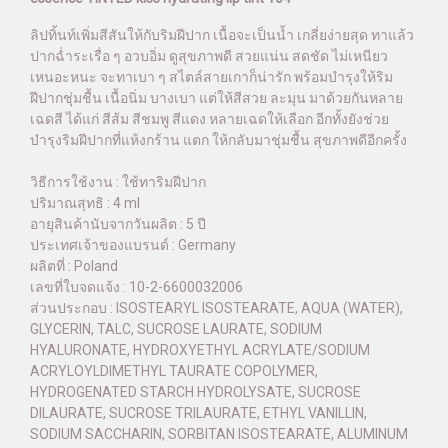
ลิปทิ้นท์เพิ่มสีสันให้กับริมฝีปาก เนื้อจะเป็นน้ำ เกลี่ยง่ายสุด ทาแล้ว
ปากฉ่ำระเรื่อ ๆ อวบอิ่ม ดูสุขภาพดี สวยแน่น สดชัด ไม่เหนียว
เหนอะหนะ จะทาเบา ๆ สไตล์สายเกาก็น่ารัก พร้อมบำรุงให้ริม
ฝีปากชุ่มชื้น เนื้อนิ่ม บางเบา แต่ให้สีสวย ละมุน มาด้วยกันหลาย
เฉดสี ได้แก่ สีส้ม สีชมพู สีแดง หลายเฉดให้เลือก อีกทั้งยังช่วย
บำรุงริมฝีปากที่แห้งกร้าน แตก ให้กลับมาชุ่มชื้น สุขภาพดีอีกครั้ง
วิธีการใช้งาน : ใช้ทาริมฝีปาก
ปริมาณสุทธิ : 4 ml
อายุสินค้านับจากวันผลิต : 5 ปี
ประเทศเจ้าของแบรนด์ : Germany
ผลิตที่ : Poland
เลขที่ใบจดแจ้ง : 10-2-6600032006
ส่วนประกอบ : ISOSTEARYL ISOSTEARATE, AQUA (WATER),
GLYCERIN, TALC, SUCROSE LAURATE, SODIUM
HYALURONATE, HYDROXYETHYL ACRYLATE/SODIUM
ACRYLOYLDIMETHYL TAURATE COPOLYMER,
HYDROGENATED STARCH HYDROLYSATE, SUCROSE
DILAURATE, SUCROSE TRILAURATE, ETHYL VANILLIN,
SODIUM SACCHARIN, SORBITAN ISOSTEARATE, ALUMINUM