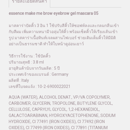
รายละเอียดสินค้า
essence make me brow eyebrow gel mascara 05
มาสคาร่าปัดคิ้ว 3 อิน 1 ใช้ปรับสีคิ้วให้ซอฟท์ลงและกลมกลืนเข้า
กับสีผม เพิ่มความหนามีวอลุ่มให้คิ้ว พร้อมเซ็ตคิ้วให้เรียงเส้นเข้า
รูป มาสคาร่าเนื้อทินท์เจลผสานไฟเบอร์ ช่วยเติมเต็มคิ้วให้มีมิติ
อย่างเป็นธรรมชาติ ทำให้ใบหน้าดูอ่อนเยาว์
วิธีการใช้งาน : ใช้ปัดคิ้ว
ปริมาณสุทธิ : 3.8 ml
อายุสินค้านับจากวันผลิต : 5 ปี
ประเทศเจ้าของแบรนด์ : Germany
ผลิตที่ : Italy
เลขที่ใบจดแจ้ง : 10-2-6900022021
AQUA (WATER), ALCOHOL DENAT., VP/VA COPOLYMER,
CARBOMER, GLYCERIN, TROPOLONE, BUTYLENE GLYCOL,
CELLULOSE, CAPRYLYL GLYCOL, 1,2-HEXANEDIOL,
GALACTOARABINAN, HYDROXYACETOPHENONE, SODIUM
HYDROXIDE, CI 77491 (IRON OXIDES), CI 77492 (IRON
OXIDES), CI 77499 (IRON OXIDES), CI 77891 (TITANIUM