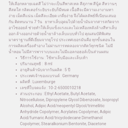
ให้เลือกหลายเฉดสี ไม่ว่าจะเป็นสีพาสเทล สีสุภาพ สีนู้ด สีหวานๆ
สีสดใส กลิตเตอร์ระยิบระยับก็มีหมด เนื้อสีจะมีความเงางามทา
ง่าย เม็ดสีแน่น เม็ดสีละเอียด เกลี่ยง่าย จึงได้ผลลัพธ์ที่เนียนเสมอ
กัน ติดทนนาน 7 วัน ยาทาเล็บอุดมไปด้วยน้ำมันจากสารสกัดจาก
อาไซออยล์ ช่วยทำให้เล็บแข็งแรงและไม่เหลืองหลังล้างสีทาเล็บ
ออก ล้างออกง่ายด้วยน้ำยาล้างเล็บแบบทั่วไป คุณสมบัติพิเศษ
มาตราฐานที่ดีเยี่ยมจากยุโรป ประเทศเยอรมันคือ ทุกขั้นตอนใน
การผลิตเครื่องสำอาง ไม่ผ่านการทดลองจากสัตว์ทุกชนิด ไม่มี
น้ำหอม ไม่มีสารพาราเบนและไม่มีแอลกอฮอล์เป็นส่วนผสม
วิธีการใช้งาน : ใช้ทาเล็บมือและเล็บเท้า
ปริมาณสุทธิ : 8 ml
อายุสินค้านับจากวันผลิต : 5 ปี
ประเทศเจ้าของแบรนด์ : Germany
ผลิตที่ : Luxemburge
เลขที่ใบจดแจ้ง : 10-2-6500010218
ส่วนประกอบ : Ethyl Acetate, Butyl Acetate,
Nitrocellulose, Dipropylene Glycol Dibenzoate, Isopropyl
Alcohol, Adipic Acid/neopentyl Glycol/trimellitic
Anhydride Copolymer, Acrylates Copolymer, Adipic
Acid/fumaric Acid/tricyclodecane Dimethanol
Copolymer, Stearalkonium Bentonite, Diacetone