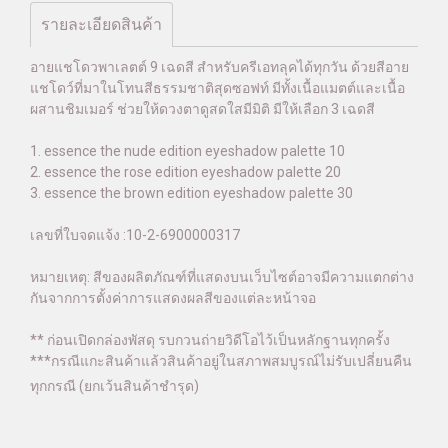
รายละเอียดสินค้า
อายแชโดวพาเลตต์ 9 เฉดสี สำหรับครีเอทลุคได้ทุกวัน ด้วยสีอาย
แชโดว์ที่มาในโทนสีธรรมชาติสุดซอฟท์ มีทั้งเนื้อแมตต์และเนื้อ
ผสานชิมเมอร์ ช่วยให้ดวงตาดูสดใสมีมิติ มีให้เลือก 3 เฉดสี
1. essence the nude edition eyeshadow palette 10
2. essence the rose edition eyeshadow palette 20
3. essence the brown edition eyeshadow palette 30
เลขที่ใบจดแจ้ง :10-2-6900000317
หมายเหตุ: สีของผลิตภัณฑ์ที่แสดงบนเว็บไซต์อาจมีความแตกต่าง
กันจากการตั้งค่าการแสดงผลสีของแต่ละหน้าจอ
** ก่อนเปิดกล่องพัสดุ รบกวนถ่ายวิดีโอไว้เป็นหลักฐานทุกครั้ง
***กรณีแกะสินค้าแล้วสินค้าอยู่ในสภาพสมบูรณ์ไม่รับเปลี่ยนคืน
ทุกกรณี (ยกเว้นสินค้าชำรุด)