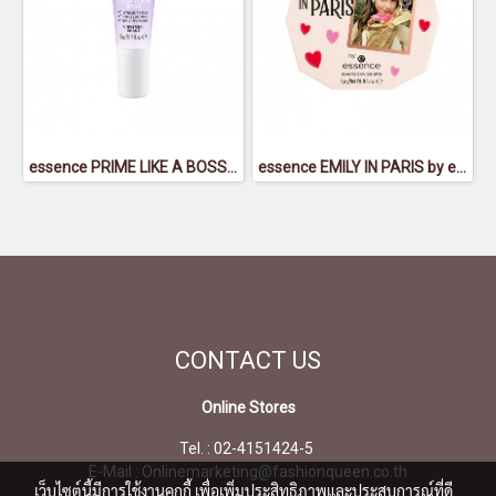
essence PRIME LIKE A BOSS EYESHADOW BASE - เอสเซนส์ไพรม์ไลค์อะบอสอายแชโดว์เบส
essence EMILY IN PARIS by essence eyeshadow palette 01 - เอสเซนส์เอมิลี่อินปารีสบายเอสเซนส์อายแชโดว์พาเลตต์01
CONTACT
US
Online Stores
Tel. : 02-4151424-5
E-Mail : Onlinemarketing@fashionqueen.co.th
เว็บไซต์นี้มีการใช้งานคุกกี้ เพื่อเพิ่มประสิทธิภาพและประสบการณ์ที่ดี