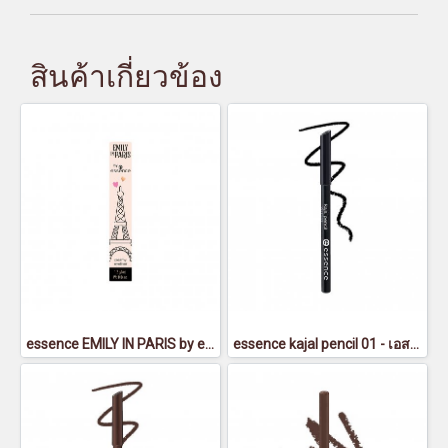
สินค้าเกี่ยวข้อง
essence EMILY IN PARIS by essence creamy eyeliner 01 - ลิปบาล์มกลิ่นผลไม้ เนื้อลิปดีไซน์เป็นรูปหัวใจอยู่กลางแท่ง สีชมพูสดใส มีส่วนผสมของอัลมอนด์ออยล์ ให้การดูแลริมฝีปากอย่างเข้มข้นและเนื้อสัมผัสที่อ่อนนุ่มพร้อมการปกปิดแบบบางเบา เมื่อทาลงไปบนริมฝีปากแล้วจะ
essence kajal pencil 01 - เอสเซนส์คาจาลเพ็นซิล 01