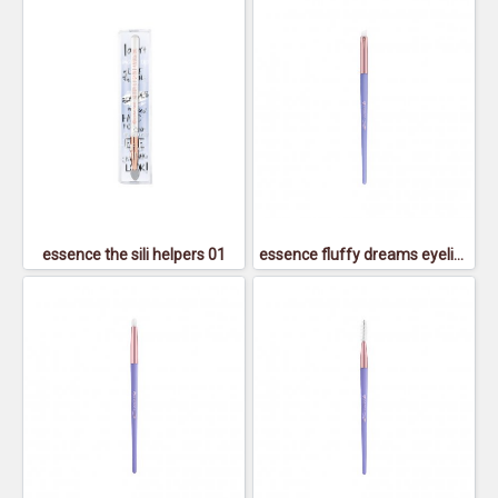
essence the sili helpers 01
essence fluffy dreams eyeliner brush - เอสเซนส์ ฟลัฟฟี่ย์ ดรีมส์ อายไลเนอร์ บรัช