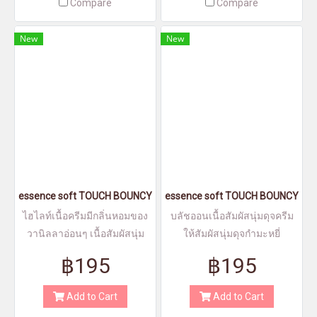
Compare
Compare
New
New
essence soft TOUCH BOUNCY GLOW 10 - เอสเซนส์ ซอฟท์ ทัช เบาน์ซี่
essence soft TOUCH BOUNCY BLUSH 
ไฮไลท์เนื้อครีมมีกลิ่นหอมของ
บลัชออนเนื้อสัมผัสนุ่มดุจครีม
วานิลลาอ่อนๆ เนื้อสัมผัสนุ่ม
ให้สัมผัสนุ่มดุจกำมะหยี่
บางเบา
฿195
฿195
Add to Cart
Add to Cart