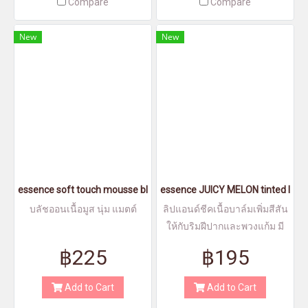
Compare
Compare
New
New
essence soft touch mousse blush 20 - เอสเซนส์ ซอฟท์ ทัช มูส บลัช 
essence JUICY MELON tinted lip & 
บลัชออนเนื้อมูส นุ่ม แมตต์
ลิปแอนด์ชีคเนื้อบาล์มเพิ่มสีสัน
ให้กับริมฝีปากและพวงแก้ม มี
กลิ่นหอมของแตงโมอ่อนๆ
฿225
฿195
เปลี่ยนสีตามค่า pH ของแต่ละ
บุคคล จะได้โทนสีที่แตกต่างกัน
Add to Cart
Add to Cart