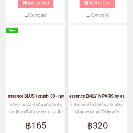
Add to Cart
Add to Cart
Compare
Compare
New
essence BLUSH crush! 30 - เอสเซนส์บลัชครัช30
essence EMILY IN PARIS by essence
บลัชออนเนื้อซิลกี้นุ่มสัมผัสลื่น
บลัชออน+ไฮไลท์ในตลับเดียว
ละเอียด เนื้อนียนบางเบา เกลี่ย
เพิ่มความโกลว์ให้ผิวหน้า
ง่าย
ประกายชิมเมอร์แวววาวให้ผิว
฿165
฿320
หน้าสว่างสดใส