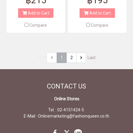
฿215
฿195
Add to Cart
Add to Cart
Compare
Compare
First
1
2
Last
CONTACT
US
Online Stores
Tel. : 02-4151424-5
E-Mail : Onlinemarketing@fashionqueen.co.th