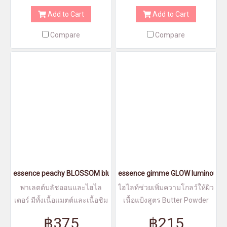
เซอร์1สี และบลัชออน 1สี มา
Add to Cart
Add to Cart
พร้อมกระจกในตลับ
Compare
Compare
essence peachy BLOSSOM blush & highlighter palette
essence gimme GLOW luminous hi
พาเลตต์บลัชออนและไฮไล
ไฮไลท์ช่วยเพิ่มความโกลว์ให้ผิว
เตอร์ มีทั้งเนื้อแมตต์และเนื้อชิม
เนื้อแป้งสูตร Butter Powder
เมอร์
฿375
฿215