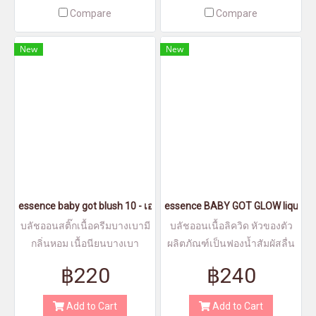
Compare
Compare
New
New
essence baby got blush 10 - เอสเซนส์เบบี้ก็อทบลัช10
essence BABY GOT GLOW liquid high
บลัชออนสติ๊กเนื้อครีมบางเบามี
บลัชออนเนื้อลิควิด หัวของตัว
กลิ่นหอม เนื้อนียนบางเบา
ผลิตภัณฑ์เป็นฟองน้ำสัมผัสลื่น
ละเอียด เนื้อนียนบางเบา
฿220
฿240
Add to Cart
Add to Cart