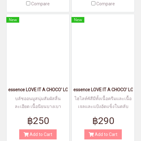
Compare
Compare
New
New
essence LOVE IT A CHOCO' LOT! blush mousse 01
essence LOVE IT A CHOCO' LOT! hi
บลัชออนมูสนุ่มสัมผัสลื่น
ไฮไลท์4สีมีทั้งเนื้อครีมและเนื้อ
ละเอียด เนื้อนียนบางเบา
เจลและแป้งอัดแข็งในตลับ
เดียว
฿250
฿290
Add to Cart
Add to Cart