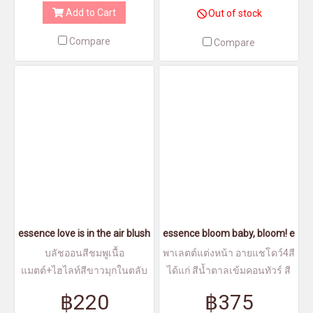
Add to Cart
Out of stock
Compare
Compare
essence love is in the air blushlighter 10 - เอสเซนส์เลิฟอีสอินดิแอร์
essence bloom baby, bloom! eye &
บลัชออนสีชมพูเนื้อ
พาเลตต์แต่งหน้า อายแชโดว์4สี
แมตต์+ไฮไลท์สีขาวมุกในตลับ
ได้แก่ สีน้ำตาลเข้มคอนทัวร์ สี
เดียว เนื้อนุ่มสัมผัสลื่น ละเอียด
น้ำตาลอ่อน สีน้ำตาลนู้ด และสี
฿220
฿375
เม็ดสีแน่นชัด
ขาวนู้ดมุก ไฮไลท์1สี บรอน