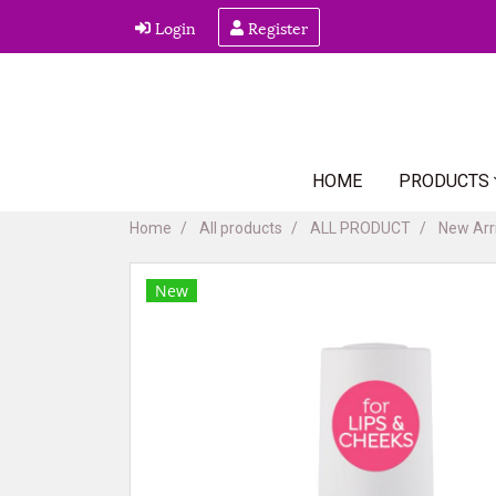
Login
Register
HOME
PRODUCTS
Home
All products
ALL PRODUCT
New Arr
New