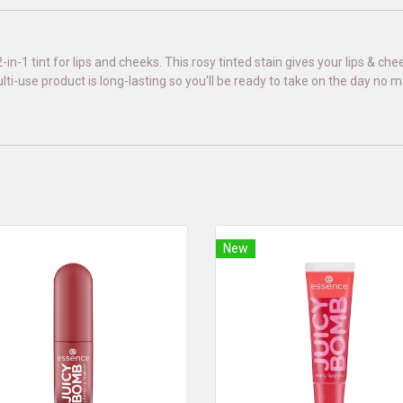
-in-1 tint for lips and cheeks. This rosy tinted stain gives your lips & chee
 multi-use product is long-lasting so you'll be ready to take on the day no 
New